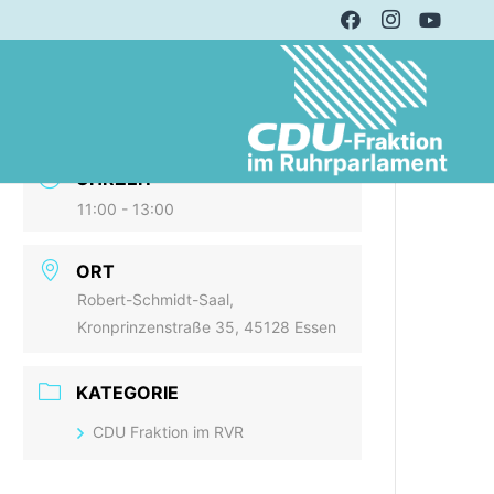
DATUM
23 Aug. 2021
Expired!
UHRZEIT
11:00 - 13:00
ORT
Robert-Schmidt-Saal,
Kronprinzenstraße 35, 45128 Essen
KATEGORIE
CDU Fraktion im RVR