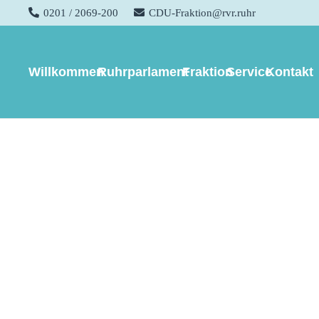
0201 / 2069-200
CDU-Fraktion@rvr.ruhr
Sitzung der CDU-Frakt
Willkommen
Ruhrparlament
Fraktion
Service
Kontakt