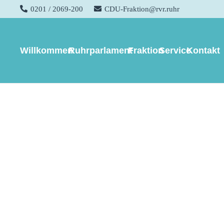
0201 / 2069-200
CDU-Fraktion@rvr.ruhr
Ausschuss für Mobilitä
Willkommen
Ruhrparlament
Fraktion
Service
Kontakt