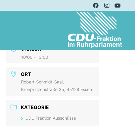
DATUM
23 Feb. 2021
Expired!
UHRZEIT
10:00 - 13:00
ORT
Robert-Schmidt-Saal,
Kronprinzenstraße 35, 45128 Essen
KATEGORIE
CDU Fraktion Ausschüsse